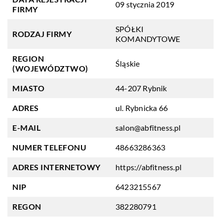
09 stycznia 2019
FIRMY
SPÓŁKI
RODZAJ FIRMY
KOMANDYTOWE
REGION
Śląskie
(WOJEWÓDZTWO)
MIASTO
44-207 Rybnik
ADRES
ul. Rybnicka 66
E-MAIL
salon@abfitness.pl
NUMER TELEFONU
48663286363
ADRES INTERNETOWY
https://abfitness.pl
NIP
6423215567
REGON
382280791