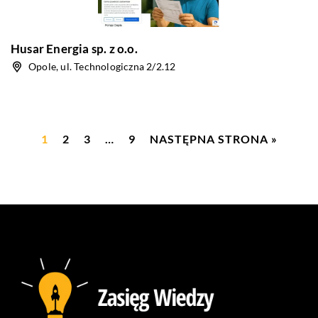
Husar Energia sp. z o.o.
Opole, ul. Technologiczna 2/2.12
1
2
3
…
9
NASTĘPNA STRONA »