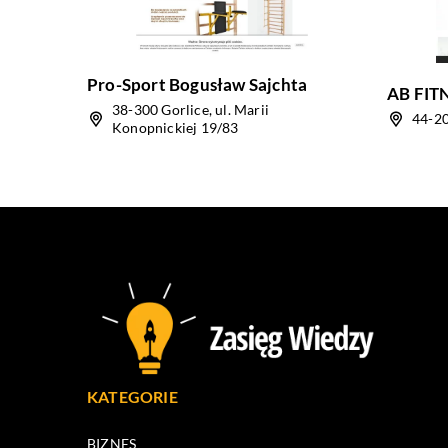
Pro-Sport Bogusław Sajchta
AB FITNE
38-300 Gorlice, ul. Marii
44-20
Konopnickiej 19/83
KATEGORIE
BIZNES