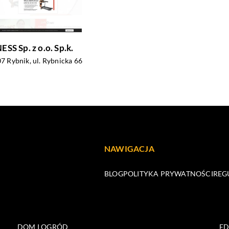
SS Sp. z o.o. Sp.k.
7 Rybnik, ul. Rybnicka 66
NAWIGACJA
BLOG
POLITYKA PRYWATNOŚCI
REG
DOM I OGRÓD
E