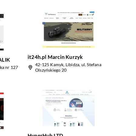
it24h.pl Marcin Kurzyk
ALIK
42-125 Kamyk, Libidza, ul. Stefana
ska nr 127
Olszyńskiego 20
HyperHub LTD