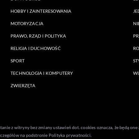
HOBBY I ZAINTERESOWANIA
JE
MOTORYZACJA
NI
PRAWO, RZĄD I POLITYKA
PR
RELIGIA I DUCHOWOŚĆ
RO
SPORT
ST
TECHNOLOGIA I KOMPUTERY
WI
ZWIERZĘTA
stanie z witryny bez zmiany ustawień dot. cookies oznacza, że będą 
zczegółów na podstronie
Polityka prywatności
.