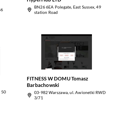
BN26 6EA Polegate, East Sussex, 49
46
station Road
FITNESS W DOMU Tomasz
Barbachowski
a 50
03-982 Warszawa, ul. Awionetki RWD
3/71