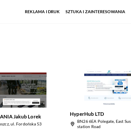
REKLAMA I DRUK
SZTUKA I ZAINTERESOWANIA
HyperHub LTD
NIA Jakub Lorek
BN26 6EA Polegate, East Sus
szcz, ul. Fordońska 53
station Road