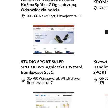
KROM Sp
Kuźma Spółka Z Ograniczoną
94-13
Odpowiedzialnością
33-300 Nowy Sącz, Nawojowska 18
STUDIO SPORT SKLEP
Krzyszt
SPORTOWY Agnieszka I Ryszard
Handlo
Bonikowscy Sp. C.
SPORT
01-780 Warszawa, ul. Władysława
06-30
Broniewskiego 7
17i