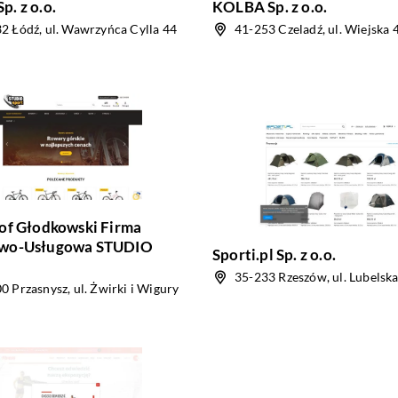
. z o.o.
KOLBA Sp. z o.o.
2 Łódź, ul. Wawrzyńca Cylla 44
41-253 Czeladź, ul. Wiejska 
of Głodkowski Firma
wo-Usługowa STUDIO
Sporti.pl Sp. z o.o.
35-233 Rzeszów, ul. Lubelsk
0 Przasnysz, ul. Żwirki i Wigury