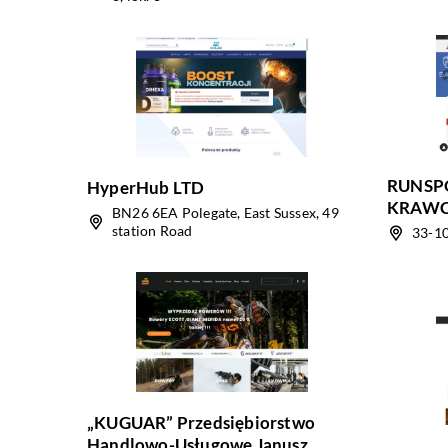
RUNSPO
HyperHub LTD
KRAW
BN26 6EA Polegate, East Sussex, 49
station Road
33-10
„KUGUAR” Przedsiębiorstwo
Handlowo-Usługowe Janusz