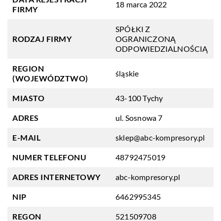
18 marca 2022
FIRMY
SPÓŁKI Z
RODZAJ FIRMY
OGRANICZONĄ
ODPOWIEDZIALNOŚCIĄ
REGION
śląskie
(WOJEWÓDZTWO)
MIASTO
43-100 Tychy
ADRES
ul. Sosnowa 7
E-MAIL
sklep@abc-kompresory.pl
NUMER TELEFONU
48792475019
ADRES INTERNETOWY
abc-kompresory.pl
NIP
6462995345
REGON
521509708