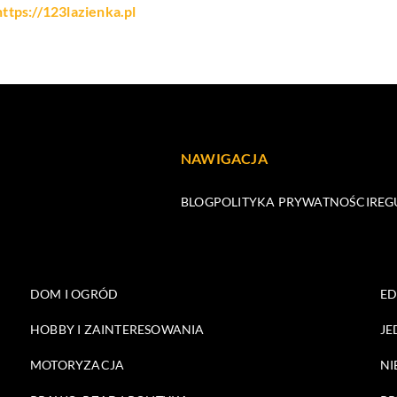
https://123lazienka.pl
NAWIGACJA
BLOG
POLITYKA PRYWATNOŚCI
REG
DOM I OGRÓD
E
HOBBY I ZAINTERESOWANIA
JE
MOTORYZACJA
NI