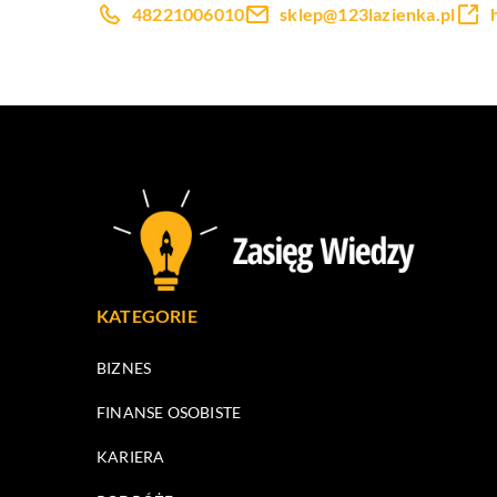
48221006010
sklep@123lazienka.pl
KATEGORIE
BIZNES
FINANSE OSOBISTE
KARIERA