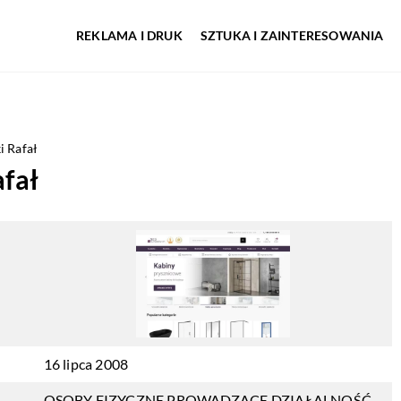
REKLAMA I DRUK
SZTUKA I ZAINTERESOWANIA
i Rafał
fał
16 lipca 2008
OSOBY FIZYCZNE PROWADZĄCE DZIAŁALNOŚĆ