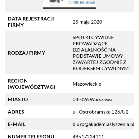
DATA REJESTRACJI
25 maja 2020
FIRMY
SPÓŁKI CYWILNE
PROWADZĄCE
DZIAŁALNOŚĆ NA
RODZAJ FIRMY
PODSTAWIE UMOWY
ZAWARTEJ ZGODNIE Z
KODEKSEM CYWILNYM
REGION
Mazowieckie
(WOJEWÓDZTWO)
MIASTO
04-026 Warszawa
ADRES
ul. Ostrobramska 126/U2
E-MAIL
biuro@akademiaslyszenia.pl
NUMER TELEFONU
48517224111