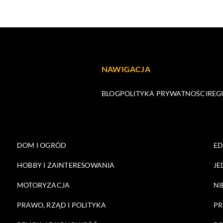
NAWIGACJA
BLOG
POLITYKA PRYWATNOŚCI
REG
DOM I OGRÓD
E
HOBBY I ZAINTERESOWANIA
JE
MOTORYZACJA
NI
PRAWO, RZĄD I POLITYKA
PR