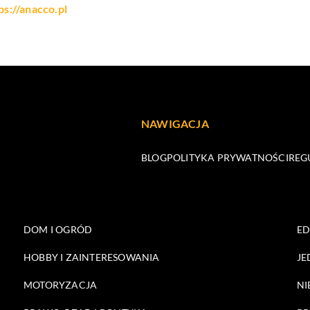
ps://anacco.pl
NAWIGACJA
BLOG
POLITYKA PRYWATNOŚCI
REG
DOM I OGRÓD
E
HOBBY I ZAINTERESOWANIA
JE
MOTORYZACJA
NI