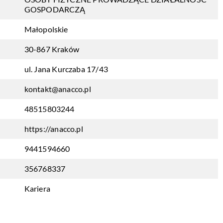
GOSPODARCZĄ
Małopolskie
30-867 Kraków
ul. Jana Kurczaba 17/43
kontakt@anacco.pl
48515803244
https://anacco.pl
9441594660
356768337
Kariera