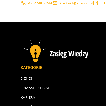
48515803244
kontakt@anacco.pl
htt
KATEGORIE
BIZNES
FINANSE OSOBISTE
KARIERA