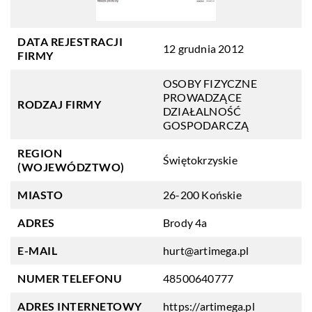
DATA REJESTRACJI
12 grudnia 2012
FIRMY
OSOBY FIZYCZNE
PROWADZĄCE
RODZAJ FIRMY
DZIAŁALNOŚĆ
GOSPODARCZĄ
REGION
Świętokrzyskie
(WOJEWÓDZTWO)
MIASTO
26-200 Końskie
ADRES
Brody 4a
E-MAIL
hurt@artimega.pl
NUMER TELEFONU
48500640777
ADRES INTERNETOWY
https://artimega.pl