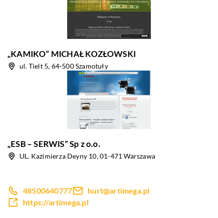
„KAMIKO” MICHAŁ KOZŁOWSKI
ul. Tielt 5, 64-500 Szamotuły
„ESB – SERWIS” Sp z o.o.
UL. Kazimierza Deyny 10, 01-471 Warszawa
48500640777
hurt@artimega.pl
https://artimega.pl