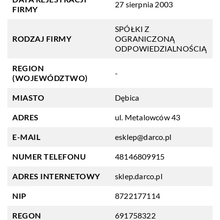
27 sierpnia 2003
FIRMY
SPÓŁKI Z
RODZAJ FIRMY
OGRANICZONĄ
ODPOWIEDZIALNOŚCIĄ
REGION
-
(WOJEWÓDZTWO)
MIASTO
Dębica
ADRES
ul. Metalowców 43
E-MAIL
esklep@darco.pl
NUMER TELEFONU
48146809915
ADRES INTERNETOWY
sklep.darco.pl
NIP
8722177114
REGON
691758322