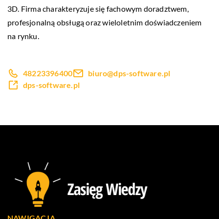
3D. Firma charakteryzuje się fachowym doradztwem,
profesjonalną obsługą oraz wieloletnim doświadczeniem
na rynku.
48223396400
biuro@dps-software.pl
dps-software.pl
NAWIGACJA