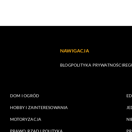
NAWIGACJA
BLOG
POLITYKA PRYWATNOŚCI
REG
DOM I OGRÓD
E
HOBBY I ZAINTERESOWANIA
JE
MOTORYZACJA
NI
PRAWO, RZĄD I POLITYKA
PR