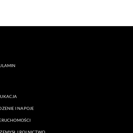
ULAMIN
DUKACJA
DZENIE I NAPOJE
ERUCHOMOŚCI
ZEMYSŁ I ROLNICTWO