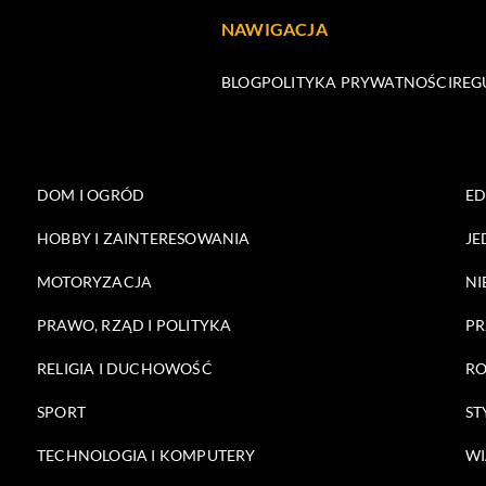
NAWIGACJA
BLOG
POLITYKA PRYWATNOŚCI
REG
DOM I OGRÓD
E
HOBBY I ZAINTERESOWANIA
JE
MOTORYZACJA
NI
PRAWO, RZĄD I POLITYKA
PR
RELIGIA I DUCHOWOŚĆ
RO
SPORT
ST
TECHNOLOGIA I KOMPUTERY
WI