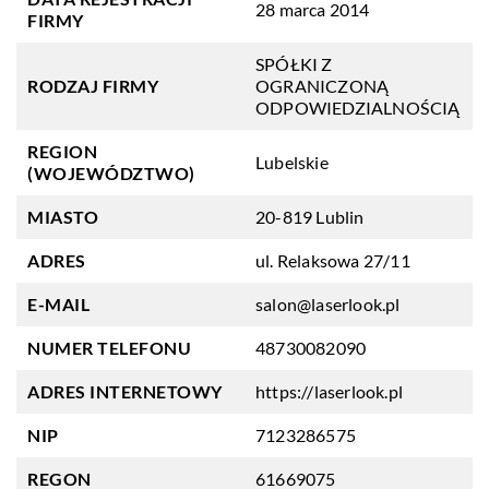
28 marca 2014
FIRMY
SPÓŁKI Z
RODZAJ FIRMY
OGRANICZONĄ
ODPOWIEDZIALNOŚCIĄ
REGION
Lubelskie
(WOJEWÓDZTWO)
MIASTO
20-819 Lublin
ADRES
ul. Relaksowa 27/11
E-MAIL
salon@laserlook.pl
NUMER TELEFONU
48730082090
ADRES INTERNETOWY
https://laserlook.pl
NIP
7123286575
REGON
61669075