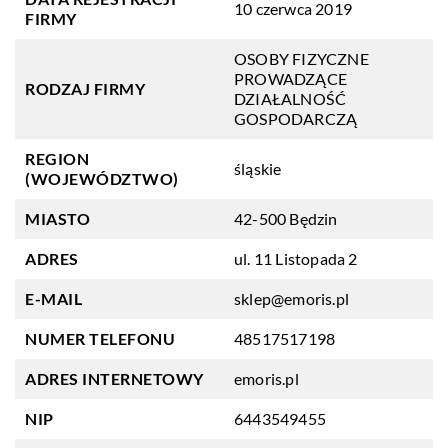
10 czerwca 2019
FIRMY
OSOBY FIZYCZNE
PROWADZĄCE
RODZAJ FIRMY
DZIAŁALNOŚĆ
GOSPODARCZĄ
REGION
śląskie
(WOJEWÓDZTWO)
MIASTO
42-500 Będzin
ADRES
ul. 11 Listopada 2
E-MAIL
sklep@emoris.pl
NUMER TELEFONU
48517517198
ADRES INTERNETOWY
emoris.pl
NIP
6443549455