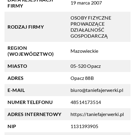
19 marca 2007
FIRMY
OSOBY FIZYCZNE
PROWADZĄCE
RODZAJ FIRMY
DZIAŁALNOŚĆ
GOSPODARCZĄ
REGION
Mazowieckie
(WOJEWÓDZTWO)
MIASTO
05-520 Opacz
ADRES
Opacz 88B
E-MAIL
biuro@taniefajerwerki.pl
NUMER TELEFONU
48514173514
ADRES INTERNETOWY
https://taniefajerwerki.pl
NIP
1131393905