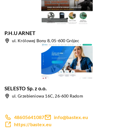
P.H.U ARNET
ul. Królowej Bony 8, 05-600 Grójec
SELESTO Sp. z o.o.
ul. Grzebieniowa 16C, 26-600 Radom
48605641087
info@bastex.eu
https://bastex.eu