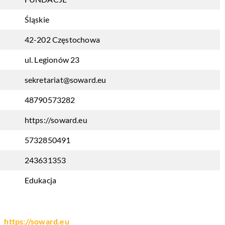
Śląskie
42-202 Częstochowa
ul. Legionów 23
sekretariat@soward.eu
48790573282
https://soward.eu
5732850491
243631353
Edukacja
https://soward.eu