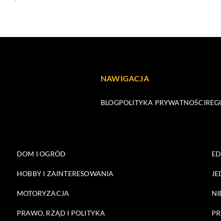
NAWIGACJA
BLOG
POLITYKA PRYWATNOŚCI
REG
DOM I OGRÓD
E
HOBBY I ZAINTERESOWANIA
JE
MOTORYZACJA
NI
PRAWO, RZĄD I POLITYKA
PR