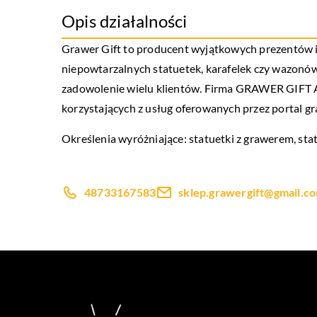
Opis działalności
Grawer Gift to producent wyjątkowych prezentów i
niepowtarzalnych statuetek, karafelek czy wazonów 
zadowolenie wielu klientów. Firma GRAWER GIFT A
korzystających z usług oferowanych przez portal gra
Określenia wyróżniające: statuetki z grawerem, sta
48733167583
sklep.grawergift@gmail.c