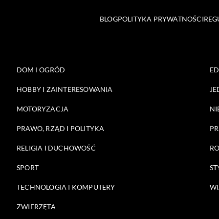
BLOG
POLITYKA PRYWATNOŚCI
REG
DOM I OGRÓD
E
HOBBY I ZAINTERESOWANIA
JE
MOTORYZACJA
NI
PRAWO, RZĄD I POLITYKA
PR
RELIGIA I DUCHOWOŚĆ
RO
SPORT
ST
TECHNOLOGIA I KOMPUTERY
WI
ZWIERZĘTA