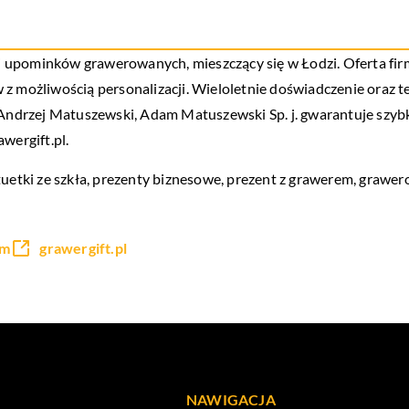
 upominków grawerowanych, mieszczący się w Łodzi. Oferta fir
z możliwością personalizacji. Wieloletnie doświadczenie oraz t
ndrzej Matuszewski, Adam Matuszewski Sp. j. gwarantuje szybk
wergift.pl.
tuetki ze szkła, prezenty biznesowe, prezent z grawerem,
grawer
om
grawergift.pl
NAWIGACJA