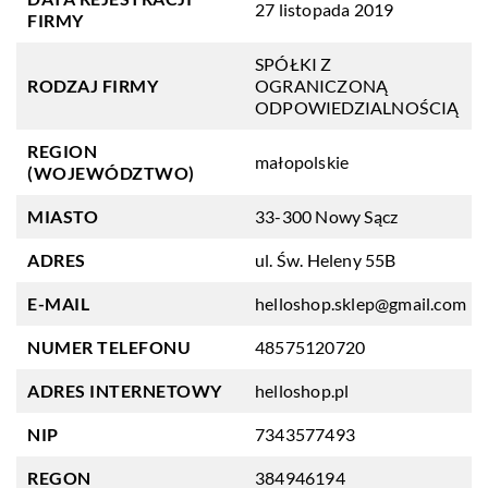
27 listopada 2019
FIRMY
SPÓŁKI Z
RODZAJ FIRMY
OGRANICZONĄ
ODPOWIEDZIALNOŚCIĄ
REGION
małopolskie
(WOJEWÓDZTWO)
MIASTO
33-300 Nowy Sącz
ADRES
ul. Św. Heleny 55B
E-MAIL
helloshop.sklep@gmail.com
NUMER TELEFONU
48575120720
ADRES INTERNETOWY
helloshop.pl
NIP
7343577493
REGON
384946194