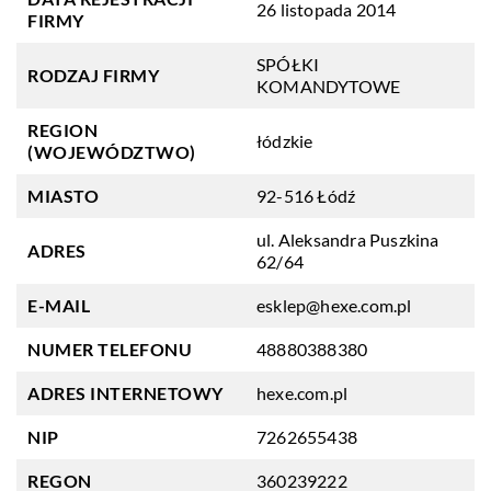
26 listopada 2014
FIRMY
SPÓŁKI
RODZAJ FIRMY
KOMANDYTOWE
REGION
łódzkie
(WOJEWÓDZTWO)
MIASTO
92-516 Łódź
ul. Aleksandra Puszkina
ADRES
62/64
E-MAIL
esklep@hexe.com.pl
NUMER TELEFONU
48880388380
ADRES INTERNETOWY
hexe.com.pl
NIP
7262655438
REGON
360239222