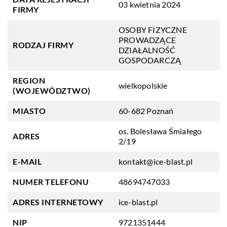
03 kwietnia 2024
FIRMY
OSOBY FIZYCZNE
PROWADZĄCE
RODZAJ FIRMY
DZIAŁALNOŚĆ
GOSPODARCZĄ
REGION
wielkopolskie
(WOJEWÓDZTWO)
MIASTO
60-682 Poznań
os. Bolesława Śmiałego
ADRES
2/19
E-MAIL
kontakt@ice-blast.pl
NUMER TELEFONU
48694747033
ADRES INTERNETOWY
ice-blast.pl
NIP
9721351444