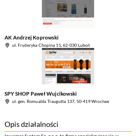
AK Andrzej Koprowski
ul. Fryderyka Chopina 11, 62-030 Luboń
SPY SHOP Paweł Wujcikowski
ul. gen. Romualda Traugutta 137, 50-419 Wrocław
Opis działalności
Inwemer System Sp. z o.o. to firma specjalizująca się w