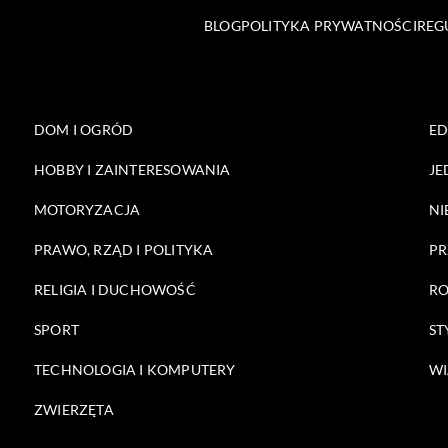
BLOG
POLITYKA PRYWATNOŚCI
REG
DOM I OGRÓD
E
HOBBY I ZAINTERESOWANIA
JE
MOTORYZACJA
NI
PRAWO, RZĄD I POLITYKA
PR
RELIGIA I DUCHOWOŚĆ
RO
SPORT
ST
TECHNOLOGIA I KOMPUTERY
WI
ZWIERZĘTA