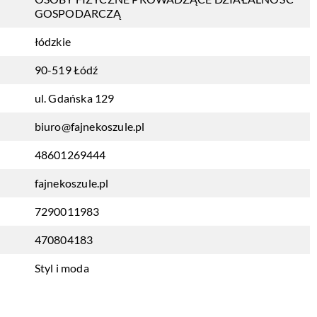
GOSPODARCZĄ
łódzkie
90-519 Łódź
ul. Gdańska 129
biuro@fajnekoszule.pl
48601269444
fajnekoszule.pl
7290011983
470804183
Styl i moda