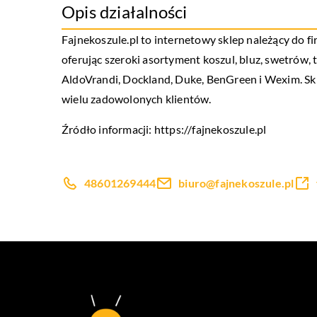
Opis działalności
Fajnekoszule.pl to internetowy sklep należący do fi
oferując szeroki asortyment koszul, bluz, swetrów
AldoVrandi, Dockland, Duke, BenGreen i Wexim. Skl
wielu zadowolonych klientów.
Źródło informacji:
https://fajnekoszule.pl
48601269444
biuro@fajnekoszule.pl