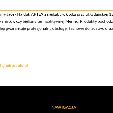
rmy Jacek Hajduk ARTEX z siedzibą w Łodzi przy ul. Gdańskiej 129
, t-shirtów czy bielizny termoaktywnej Merino. Produkty poch
ep gwarantuje profesjonalną obsługę i fachowe doradztwo oraz 
fajnekoszule.pl
NAWIGACJA