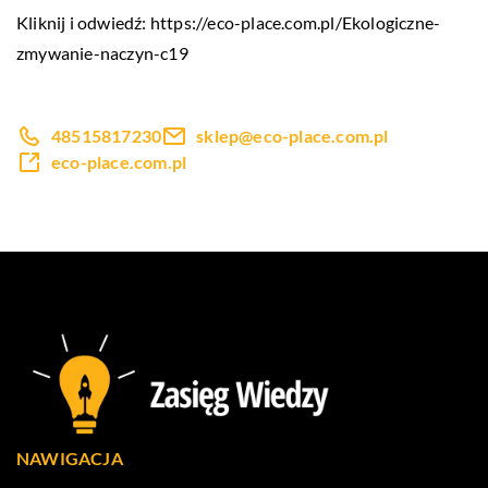
Kliknij i odwiedź:
https://eco-place.com.pl/Ekologiczne-
zmywanie-naczyn-c19
48515817230
sklep@eco-place.com.pl
eco-place.com.pl
NAWIGACJA