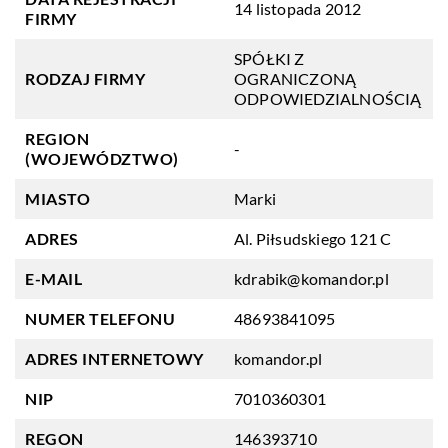
14 listopada 2012
FIRMY
SPÓŁKI Z
RODZAJ FIRMY
OGRANICZONĄ
ODPOWIEDZIALNOŚCIĄ
REGION
-
(WOJEWÓDZTWO)
MIASTO
Marki
ADRES
Al. Piłsudskiego 121 C
E-MAIL
kdrabik@komandor.pl
NUMER TELEFONU
48693841095
ADRES INTERNETOWY
komandor.pl
NIP
7010360301
REGON
146393710