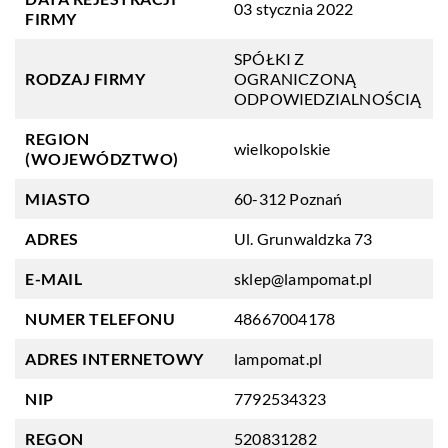
03 stycznia 2022
FIRMY
SPÓŁKI Z
RODZAJ FIRMY
OGRANICZONĄ
ODPOWIEDZIALNOŚCIĄ
REGION
wielkopolskie
(WOJEWÓDZTWO)
MIASTO
60-312 Poznań
ADRES
Ul. Grunwaldzka 73
E-MAIL
sklep@lampomat.pl
NUMER TELEFONU
48667004178
ADRES INTERNETOWY
lampomat.pl
NIP
7792534323
REGON
520831282