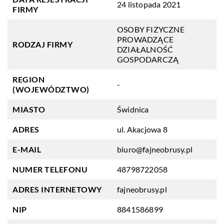
24 listopada 2021
FIRMY
OSOBY FIZYCZNE
PROWADZĄCE
RODZAJ FIRMY
DZIAŁALNOŚĆ
GOSPODARCZĄ
REGION
-
(WOJEWÓDZTWO)
MIASTO
Świdnica
ADRES
ul. Akacjowa 8
E-MAIL
biuro@fajneobrusy.pl
NUMER TELEFONU
48798722058
ADRES INTERNETOWY
fajneobrusy.pl
NIP
8841586899