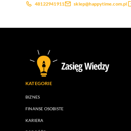
48122941911
sklep@happytime.com.pl
KATEGORIE
BIZNES
FINANSE OSOBISTE
KARIERA