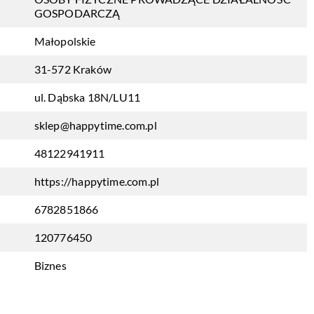
GOSPODARCZĄ
Małopolskie
31-572 Kraków
ul. Dąbska 18N/LU11
sklep@happytime.com.pl
48122941911
https://happytime.com.pl
6782851866
120776450
Biznes