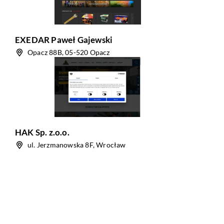
EXEDAR Paweł Gajewski
Opacz 88B, 05-520 Opacz
HAK Sp. z.o.o.
ul. Jerzmanowska 8F, Wrocław