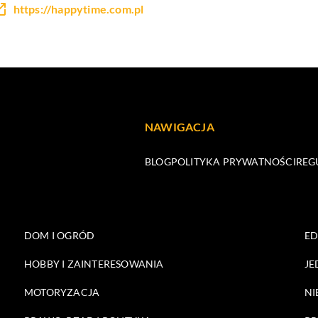
https://happytime.com.pl
NAWIGACJA
BLOG
POLITYKA PRYWATNOŚCI
REG
DOM I OGRÓD
E
HOBBY I ZAINTERESOWANIA
JE
MOTORYZACJA
NI