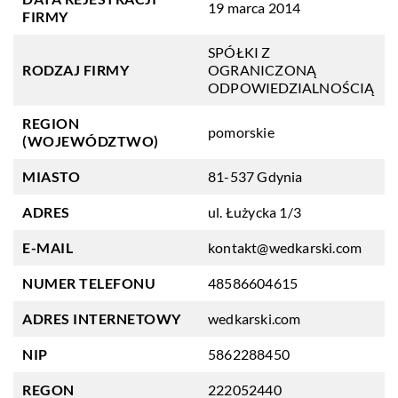
19 marca 2014
FIRMY
SPÓŁKI Z
RODZAJ FIRMY
OGRANICZONĄ
ODPOWIEDZIALNOŚCIĄ
REGION
pomorskie
(WOJEWÓDZTWO)
MIASTO
81-537 Gdynia
ADRES
ul. Łużycka 1/3
E-MAIL
kontakt@wedkarski.com
NUMER TELEFONU
48586604615
ADRES INTERNETOWY
wedkarski.com
NIP
5862288450
REGON
222052440