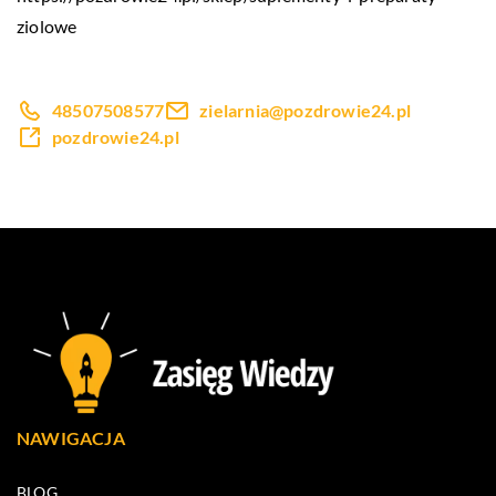
ziolowe
48507508577
zielarnia@pozdrowie24.pl
pozdrowie24.pl
NAWIGACJA
BLOG