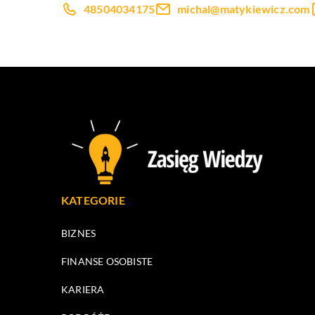
48504034175
michal@matykiewicz.com
KATEGORIE
BIZNES
FINANSE OSOBISTE
KARIERA