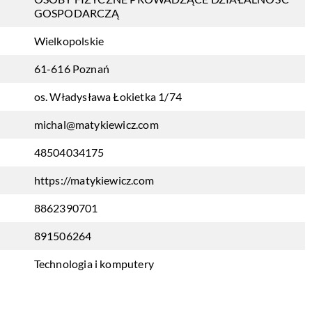
GOSPODARCZĄ
Wielkopolskie
61-616 Poznań
os. Władysława Łokietka 1/74
michal@matykiewicz.com
48504034175
https://matykiewicz.com
8862390701
891506264
Technologia i komputery