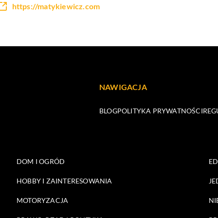
https://matykiewicz.com
NAWIGACJA
BLOG
POLITYKA PRYWATNOŚCI
REG
DOM I OGRÓD
E
HOBBY I ZAINTERESOWANIA
JE
MOTORYZACJA
NI