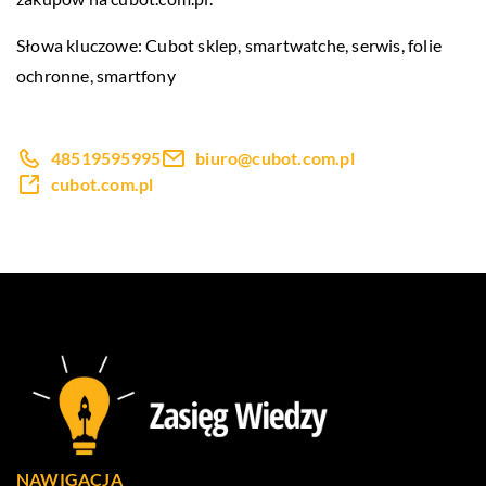
Słowa kluczowe:
Cubot sklep
, smartwatche, serwis, folie
ochronne, smartfony
48519595995
biuro@cubot.com.pl
cubot.com.pl
NAWIGACJA