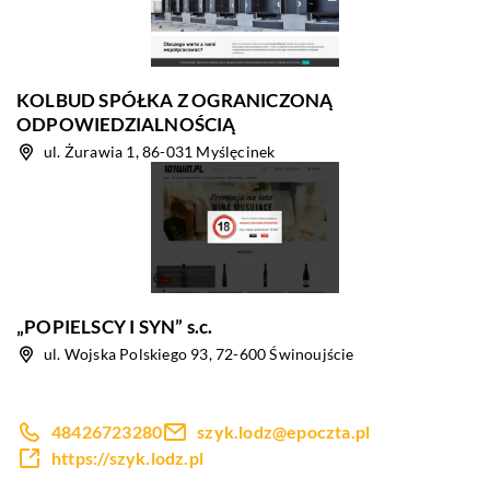
KOLBUD SPÓŁKA Z OGRANICZONĄ
ODPOWIEDZIALNOŚCIĄ
ul. Żurawia 1, 86-031 Myślęcinek
„POPIELSCY I SYN” s.c.
ul. Wojska Polskiego 93, 72-600 Świnoujście
48426723280
szyk.lodz@epoczta.pl
https://szyk.lodz.pl