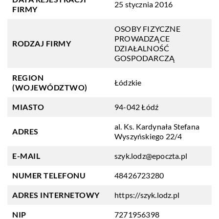
25 stycznia 2016
FIRMY
OSOBY FIZYCZNE
PROWADZĄCE
RODZAJ FIRMY
DZIAŁALNOŚĆ
GOSPODARCZĄ
REGION
Łódzkie
(WOJEWÓDZTWO)
MIASTO
94-042 Łódź
al. Ks. Kardynała Stefana
ADRES
Wyszyńskiego 22/4
E-MAIL
szyk.lodz@epoczta.pl
NUMER TELEFONU
48426723280
ADRES INTERNETOWY
https://szyk.lodz.pl
NIP
7271956398