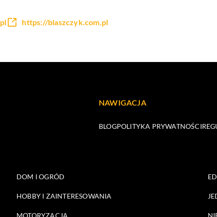
pl
https://blaszczyk.com.pl
NAWIGACJA
BLOG
POLITYKA PRYWATNOŚCI
REG
DOM I OGRÓD
E
HOBBY I ZAINTERESOWANIA
JE
MOTORYZACJA
NI