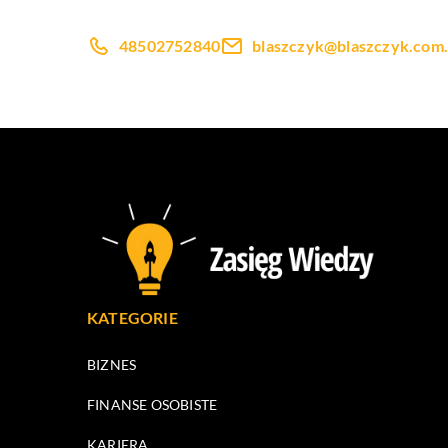
48502752840
blaszczyk@blaszczyk.com.
KATEGORIE
BIZNES
FINANSE OSOBISTE
KARIERA