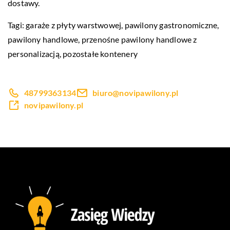
dostawy.
Tagi: garaże z płyty warstwowej, pawilony gastronomiczne,
pawilony handlowe,
przenośne pawilony handlowe z
personalizacją
, pozostałe kontenery
48799363134
biuro@novipawilony.pl
novipawilony.pl