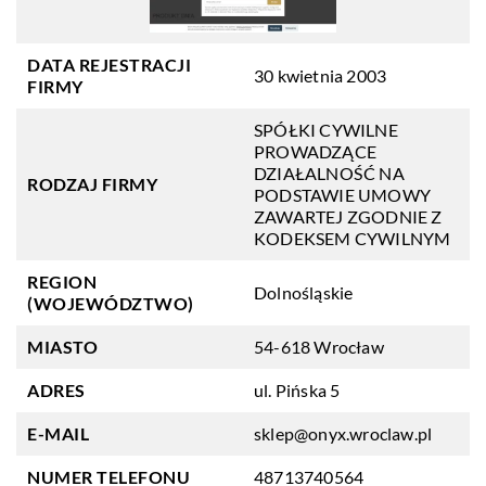
DATA REJESTRACJI
30 kwietnia 2003
FIRMY
SPÓŁKI CYWILNE
PROWADZĄCE
DZIAŁALNOŚĆ NA
RODZAJ FIRMY
PODSTAWIE UMOWY
ZAWARTEJ ZGODNIE Z
KODEKSEM CYWILNYM
REGION
Dolnośląskie
(WOJEWÓDZTWO)
MIASTO
54-618 Wrocław
ADRES
ul. Pińska 5
E-MAIL
sklep@onyx.wroclaw.pl
NUMER TELEFONU
48713740564