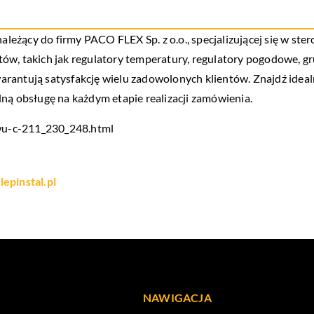
należący do firmy PACO FLEX Sp. z o.o., specjalizującej się w s
tów, takich jak regulatory temperatury, regulatory pogodowe, 
rantują satysfakcję wielu zadowolonych klientów. Znajdź idealn
ną obsługę na każdym etapie realizacji zamówienia.
-cwu-c-211_230_248.html
lepinstal.pl
NAWIGACJA