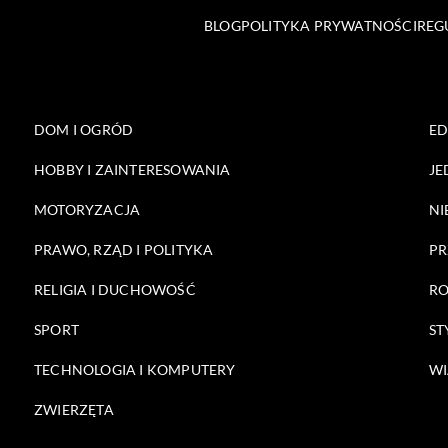
BLOG
POLITYKA PRYWATNOŚCI
REG
DOM I OGRÓD
E
HOBBY I ZAINTERESOWANIA
JE
MOTORYZACJA
NI
PRAWO, RZĄD I POLITYKA
PR
RELIGIA I DUCHOWOŚĆ
RO
SPORT
ST
TECHNOLOGIA I KOMPUTERY
WI
ZWIERZĘTA