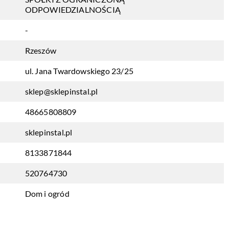
ODPOWIEDZIALNOŚCIĄ
-
Rzeszów
ul. Jana Twardowskiego 23/25
sklep@sklepinstal.pl
48665808809
sklepinstal.pl
8133871844
520764730
Dom i ogród