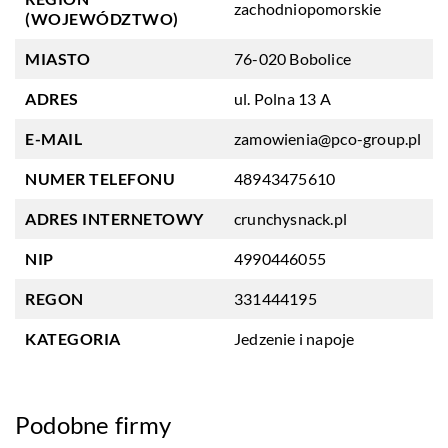
zachodniopomorskie
(WOJEWÓDZTWO)
MIASTO
76-020 Bobolice
ADRES
ul. Polna 13 A
E-MAIL
zamowienia@pco-group.pl
NUMER TELEFONU
48943475610
ADRES INTERNETOWY
crunchysnack.pl
NIP
4990446055
REGON
331444195
KATEGORIA
Jedzenie i napoje
Podobne firmy