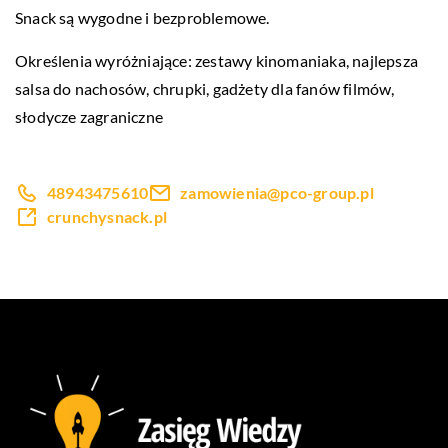
Snack są wygodne i bezproblemowe.
Określenia wyróżniające: zestawy kinomaniaka,
najlepsza
salsa do nachosów
, chrupki, gadżety dla fanów filmów,
słodycze zagraniczne
48943475610
zamowienia@pco-group.pl
crunchysnack.pl