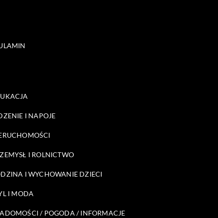
ULAMIN
DUKACJA
DZENIE I NAPOJE
ERUCHOMOŚCI
ZEMYSŁ I ROLNICTWO
DZINA I WYCHOWANIE DZIECI
YL I MODA
ADOMOŚCI / POGODA / INFORMACJE