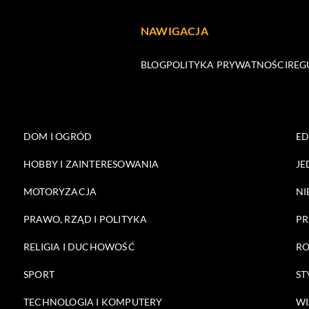
NAWIGACJA
BLOG
POLITYKA PRYWATNOŚCI
REG
DOM I OGRÓD
E
HOBBY I ZAINTERESOWANIA
JE
MOTORYZACJA
NI
PRAWO, RZĄD I POLITYKA
PR
RELIGIA I DUCHOWOŚĆ
RO
SPORT
ST
TECHNOLOGIA I KOMPUTERY
WI