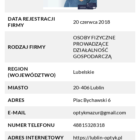
DATA REJESTRACJI
20 czerwca 2018
FIRMY
OSOBY FIZYCZNE
PROWADZĄCE
RODZAJ FIRMY
DZIAŁALNOŚĆ
GOSPODARCZĄ
REGION
Lubelskie
(WOJEWÓDZTWO)
MIASTO
20-406 Lublin
ADRES
Plac Bychawski 6
E-MAIL
optykmazur@gmail.com
NUMER TELEFONU
48815328318
ADRES INTERNETOWY
https://lublin-optyk.pl