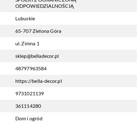
ODPOWIEDZIALNOŚCIĄ
Lubuskie
65-707 Zielona Góra
ul. Zimna 1
sklep@belladecor.pl
48797963584
https://bella-decor.pl
9731021139
361114280
Dom i ogród