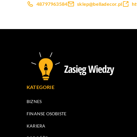
48797963584
sklep@belladecor.pl
ht
KATEGORIE
BIZNES
FINANSE OSOBISTE
KARIERA