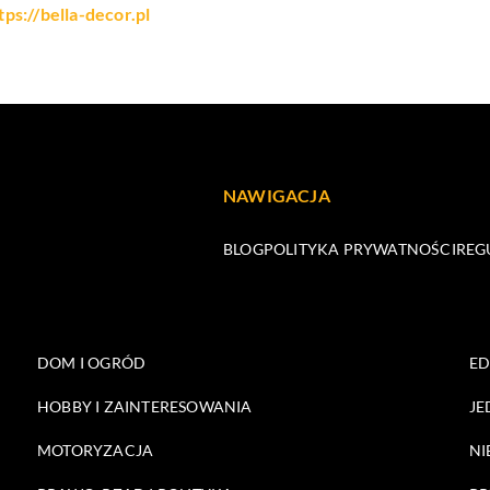
tps://bella-decor.pl
NAWIGACJA
BLOG
POLITYKA PRYWATNOŚCI
REG
DOM I OGRÓD
E
HOBBY I ZAINTERESOWANIA
JE
MOTORYZACJA
NI