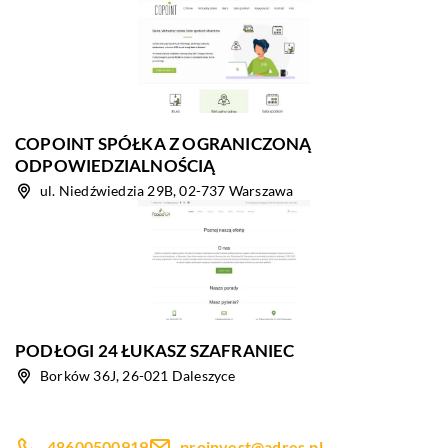
COPOINT SPÓŁKA Z OGRANICZONĄ
ODPOWIEDZIALNOŚCIĄ
ul. Niedźwiedzia 29B, 02-737 Warszawa
PODŁOGI 24 ŁUKASZ SZAFRANIEC
Borków 36J, 26-021 Daleszyce
48600500919
proinvest@adres.pl