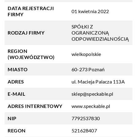
DATA REJESTRACJI
01 kwietnia 2022
FIRMY
SPÓŁKI Z
RODZAJ FIRMY
OGRANICZONĄ
ODPOWIEDZIALNOŚCIĄ
REGION
wielkopolskie
(WOJEWÓDZTWO)
MIASTO
60-273 Poznań
ADRES
ul. Macieja Palacza 113A
E-MAIL
sklep@speckable.pl
ADRES INTERNETOWY
www.speckable.pl
NIP
7792537830
REGON
521628407