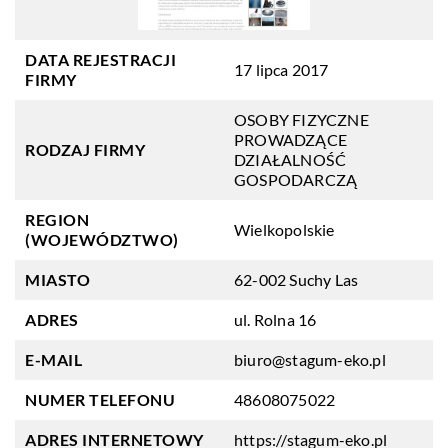
DATA REJESTRACJI
17 lipca 2017
FIRMY
OSOBY FIZYCZNE
PROWADZĄCE
RODZAJ FIRMY
DZIAŁALNOŚĆ
GOSPODARCZĄ
REGION
Wielkopolskie
(WOJEWÓDZTWO)
MIASTO
62-002 Suchy Las
ADRES
ul. Rolna 16
E-MAIL
biuro@stagum-eko.pl
NUMER TELEFONU
48608075022
ADRES INTERNETOWY
https://stagum-eko.pl