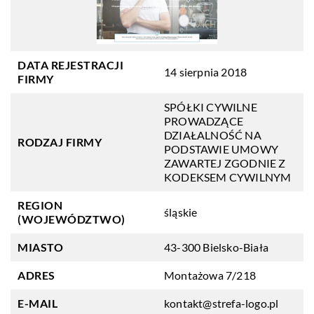
DATA REJESTRACJI
14 sierpnia 2018
FIRMY
SPÓŁKI CYWILNE
PROWADZĄCE
DZIAŁALNOŚĆ NA
RODZAJ FIRMY
PODSTAWIE UMOWY
ZAWARTEJ ZGODNIE Z
KODEKSEM CYWILNYM
REGION
śląskie
(WOJEWÓDZTWO)
MIASTO
43-300 Bielsko-Biała
ADRES
Montażowa 7/218
E-MAIL
kontakt@strefa-logo.pl