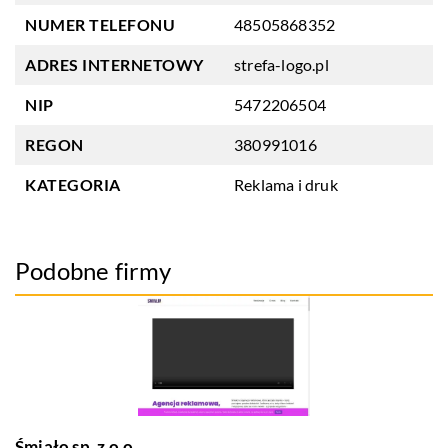
NUMER TELEFONU
48505868352
ADRES INTERNETOWY
strefa-logo.pl
NIP
5472206504
REGON
380991016
KATEGORIA
Reklama i druk
Podobne firmy
Śmiało sp. z o.o.