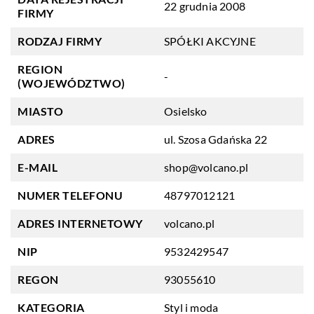
22 grudnia 2008
FIRMY
RODZAJ FIRMY
SPÓŁKI AKCYJNE
REGION
-
(WOJEWÓDZTWO)
MIASTO
Osielsko
ADRES
ul. Szosa Gdańska 22
E-MAIL
shop@volcano.pl
NUMER TELEFONU
48797012121
ADRES INTERNETOWY
volcano.pl
NIP
9532429547
REGON
93055610
KATEGORIA
Styl i moda