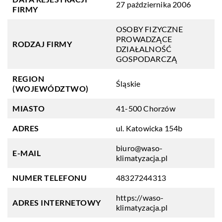
27 października 2006
FIRMY
OSOBY FIZYCZNE
PROWADZĄCE
RODZAJ FIRMY
DZIAŁALNOŚĆ
GOSPODARCZĄ
REGION
Śląskie
(WOJEWÓDZTWO)
MIASTO
41-500 Chorzów
ADRES
ul. Katowicka 154b
biuro@waso-
E-MAIL
klimatyzacja.pl
NUMER TELEFONU
48327244313
https://waso-
ADRES INTERNETOWY
klimatyzacja.pl