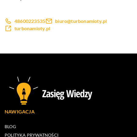
48600223535
biuro@turbonamioty.pl
turbonamioty.pl
NAWIGACJA
BLOG
POLITYKA PRYWATNOŚCI