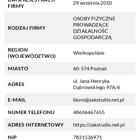
29 września 2010
FIRMY
OSOBY FIZYCZNE
PROWADZĄCE
RODZAJ FIRMY
DZIAŁALNOŚĆ
GOSPODARCZĄ
REGION
Wielkopolskie
(WOJEWÓDZTWO)
MIASTO
60-574 Poznań
ul. Jana Henryka
ADRES
Dąbrowskiego 97A/6
E-MAIL
biuro@zakstudio.net.pl
NUMER TELEFONU
48606467655
ADRES INTERNETOWY
https://zakstudio.net.pl
NIP
7831536971